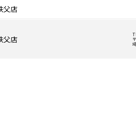
秩父店
T
秩父店
〒
埼