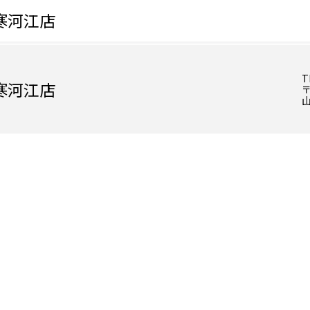
寒河江店
T
寒河江店
〒
山