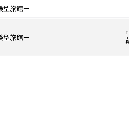
験型旅館ー
T
験型旅館ー
〒
兵