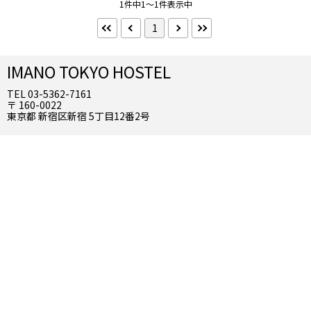
食事なし
朝食付
1件中1～1件表示中
1
禁煙・喫煙
禁煙
IMANO TOKYO HOSTEL
インターネット
TEL 03-5362-7161
Wifi（無料）
〒 160-0022
東京都 新宿区新宿 5丁目12番2号
選択を全て解除する
検索する
こだわり条件 ×