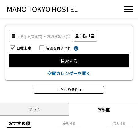
IMANO TOKYO HOSTEL
1
名/
1
室
日程未定
航空券付き予約
検索する
空室カレンダーを開く
こだわり条件 +
部屋タイプ
ドミトリー
和室
プラン
お部屋
ファミリールーム
おすすめ順
安い順
高い順
食事